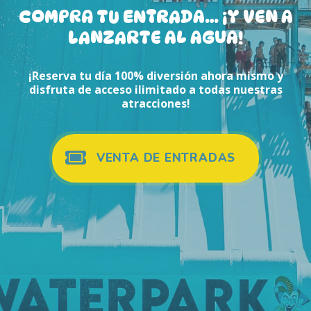
COMPRA TU ENTRADA… ¡Y VEN A
LANZARTE AL AGUA!
¡Reserva tu día 100% diversión ahora mismo y
disfruta de acceso ilimitado a todas nuestras
atracciones!
VENTA DE ENTRADAS