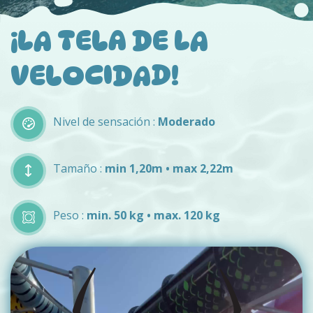
¡LA TELA DE LA
VELOCIDAD!
Nivel de sensación :
Moderado
Tamaño :
min 1,20m • max 2,22m
Peso :
min. 50 kg • max. 120 kg