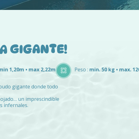
A GIGANTE!
min 1,20m • max 2,22m
Peso :
min. 50 kg • max. 12
budo gigante donde todo
 mojado… un imprescindible
s infernales.