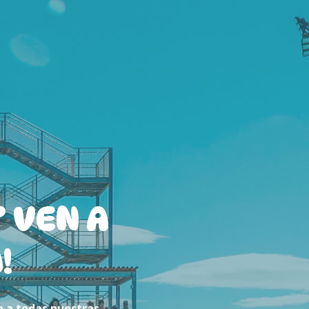
 VEN A
!
o a todas nuestras