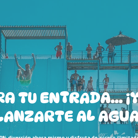
A TU ENTRADA… ¡Y
LANZARTE AL AGUA
00% diversión ahora mismo y disfruta de acceso ilimitad