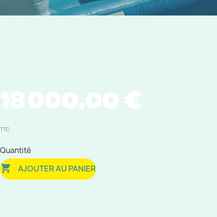
18 000,00 €
TTC
Quantité

AJOUTER AU PANIER