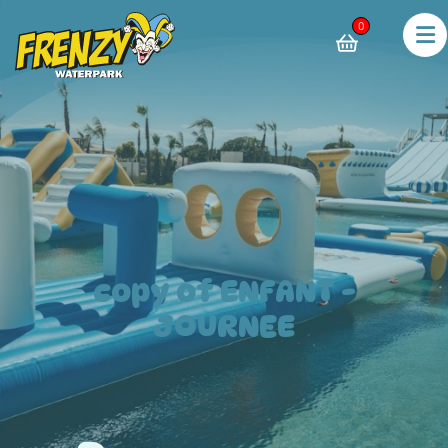
0
copy of ENFANT -
JOURNEE