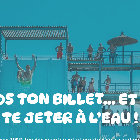
S TON BILLET… ET
TE JETER À L’EAU !
née 100% fun dès maintenant et profite d’un accès illim